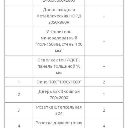
"2400х6000x2600"
Дверь входная
металлическая НОРД
+
2050х860R
Утеплитель
минераловатный
+
"пол-150 мм, стены 100
мм"
Отделка стен ЛДСП-
панель толщиной 16
+
мм
1
Окно ПВХ "1000x1000"
2
Дверь м/к Экошпон
2
1
700х2000
Розетка штепсельная
3
2
324
Розетка двухпостовая
4
4