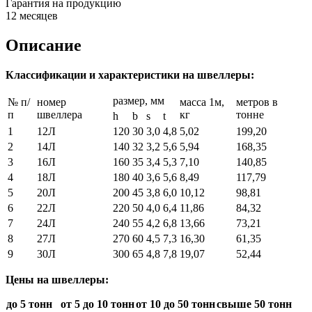
Гарантия на продукцию
12 месяцев
Описание
Классификации и характеристики на швеллеры:
размер, мм
№ п/
номер
масса 1м,
метров в
п
швеллера
кг
тонне
h
b
s
t
1
12Л
120
30
3,0
4,8
5,02
199,20
2
14Л
140
32
3,2
5,6
5,94
168,35
3
16Л
160
35
3,4
5,3
7,10
140,85
4
18Л
180
40
3,6
5,6
8,49
117,79
5
20Л
200
45
3,8
6,0
10,12
98,81
6
22Л
220
50
4,0
6,4
11,86
84,32
7
24Л
240
55
4,2
6,8
13,66
73,21
8
27Л
270
60
4,5
7,3
16,30
61,35
9
30Л
300
65
4,8
7,8
19,07
52,44
Цены на швеллеры:
до 5 тонн
от 5 до 10 тонн
от 10 до 50 тонн
свыше 50 тонн